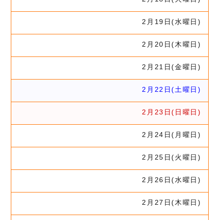
2月19日
水曜日
2月20日
木曜日
2月21日
金曜日
2月22日
土曜日
2月23日
日曜日
2月24日
月曜日
2月25日
火曜日
2月26日
水曜日
2月27日
木曜日