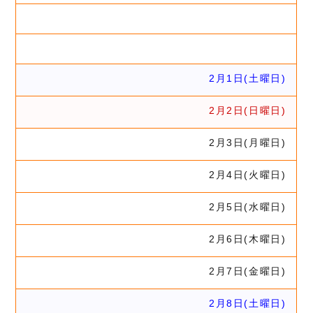
2月1日
土曜日
2月2日
日曜日
2月3日
月曜日
2月4日
火曜日
2月5日
水曜日
2月6日
木曜日
2月7日
金曜日
2月8日
土曜日